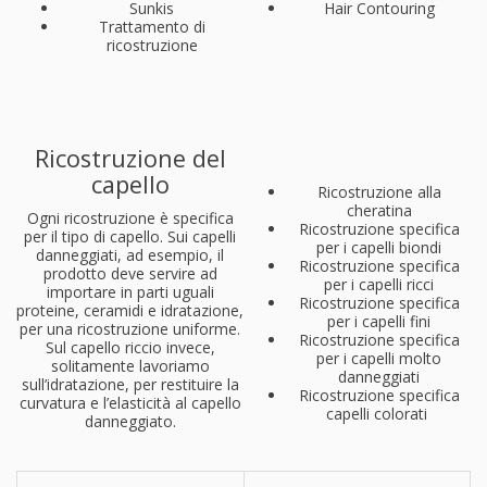
Sunkis
Hair Contouring
Trattamento di
ricostruzione
Ricostruzione del
capello
Ricostruzione alla
cheratina
Ogni ricostruzione è specifica
Ricostruzione specifica
per il tipo di capello. Sui capelli
per i capelli biondi
danneggiati, ad esempio, il
Ricostruzione specifica
prodotto deve servire ad
per i capelli ricci
importare in parti uguali
Ricostruzione specifica
proteine, ceramidi e idratazione,
per i capelli fini
per una ricostruzione uniforme.
Ricostruzione specifica
Sul capello riccio invece,
per i capelli molto
solitamente lavoriamo
danneggiati
sull’idratazione, per restituire la
Ricostruzione specifica
curvatura e l’elasticità al capello
capelli colorati
danneggiato.